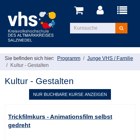
Menü
aufklappe
Kurse
suchen
Sie befinden sich hier:
Programm
Junge VHS / Familie
Kultur - Gestalten
Kultur - Gestalten
NUR BUCHBARE
KURSE ANZEIGEN
Kursübersicht.
Tabellenüberschriften
Trickfilmkurs - Animationsfilm selbst
können
gedreht
sortiert
werden.