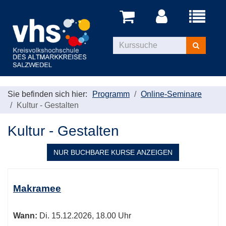
Menü
aufklappe
Kurse
suchen
Sie befinden sich hier:
Programm
Online-Seminare
Kultur - Gestalten
Kultur - Gestalten
NUR BUCHBARE
KURSE ANZEIGEN
Kursübersicht.
Tabellenüberschriften
Makramee
können
sortiert
Wann:
Di.
15.12.2026, 18.00 Uhr
werden.