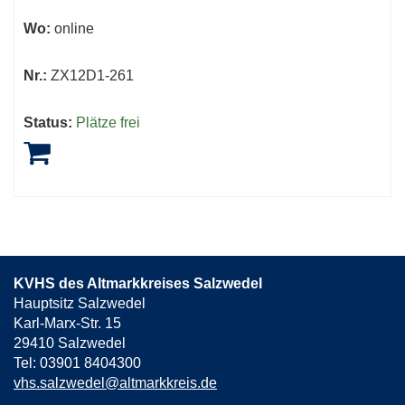
Wo:
online
Nr.:
ZX12D1-261
Status:
Plätze frei
KVHS des Altmarkkreises Salzwedel
Hauptsitz Salzwedel
Karl-Marx-Str. 15
29410 Salzwedel
Tel: 03901 8404300
vhs.salzwedel@altmarkkreis.de