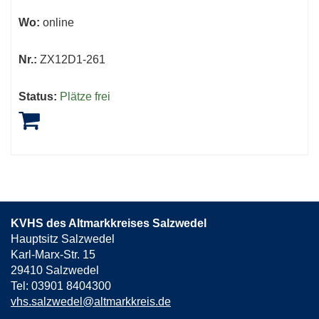
Wo:
online
Nr.:
ZX12D1-261
Status:
Plätze frei
KVHS des Altmarkkreises Salzwedel
Hauptsitz Salzwedel
Karl-Marx-Str. 15
29410 Salzwedel
Tel: 03901 8404300
vhs.salzwedel@altmarkkreis.de