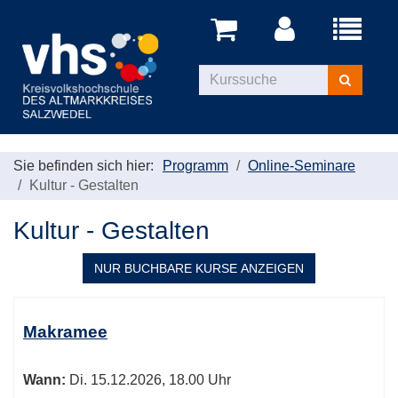
Menü
aufklappe
Kurse
suchen
Sie befinden sich hier:
Programm
Online-Seminare
Kultur - Gestalten
Kultur - Gestalten
NUR BUCHBARE
KURSE ANZEIGEN
Kursübersicht.
Tabellenüberschriften
Makramee
können
sortiert
Wann:
Di.
15.12.2026, 18.00 Uhr
werden.