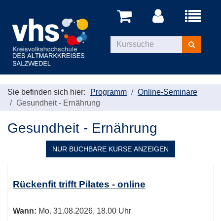
Menü
aufklappe
Kurse
suchen
Sie befinden sich hier:
Programm
Online-Seminare
Gesundheit - Ernährung
Gesundheit - Ernährung
NUR BUCHBARE
KURSE ANZEIGEN
Kursübersicht.
Tabellenüberschriften
Rückenfit trifft Pilates - online
können
sortiert
Wann:
Mo.
31.08.2026, 18.00 Uhr
werden.