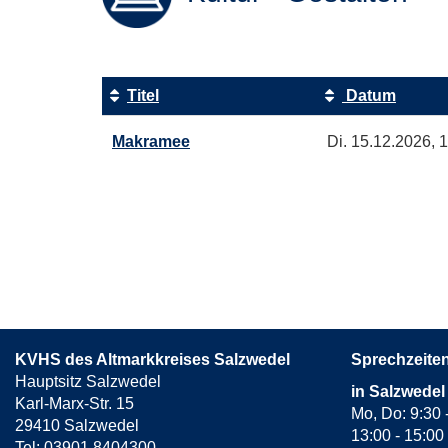
Titel
Datum
Kursübersicht.
Makramee
Di.
15.12.2026, 1
Tabellenüberschriften
können
sortiert
werden.
KVHS des Altmarkkreises Salzwedel
Sprechzeite
Hauptsitz Salzwedel
in Salzwedel
Karl-Marx-Str. 15
Mo, Do: 9:30 
29410 Salzwedel
13:00 - 15:00
Tel: 03901 8404300