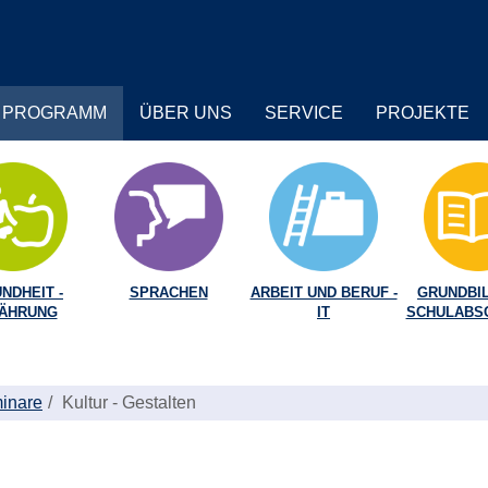
PROGRAMM
ÜBER UNS
SERVICE
PROJEKTE
NDHEIT -
SPRACHEN
ARBEIT UND BERUF -
GRUNDBIL
ÄHRUNG
IT
SCHULABS
inare
Kultur - Gestalten