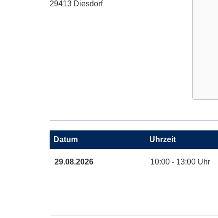
29413 Diesdorf
Google
Maps
Karte
Datum
Uhrzeit
von
in
Termine
29.08.2026
10:00 - 13:00 Uhr
neuem
zum
Fenster
diesen
öffnen
Kurs