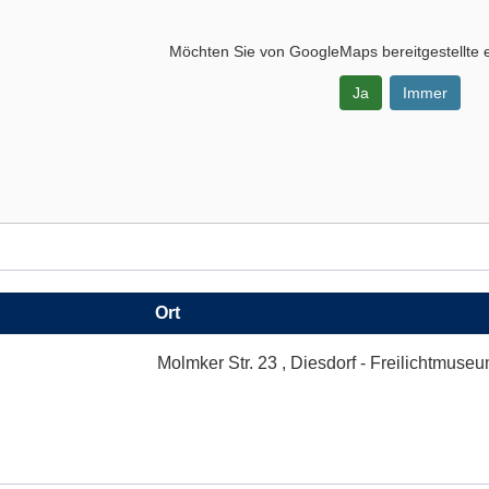
Möchten Sie von
GoogleMaps
bereitgestellte 
Ja
Immer
-
Ort
Molmker Str. 23 , Diesdorf - Freilichtmuse