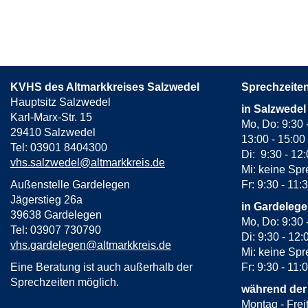
KVHS des Altmarkkreises Salzwedel
Sprechzeite
Hauptsitz Salzwedel
in Salzwedel
Karl-Marx-Str. 15
Mo, Do: 9:30 
29410 Salzwedel
13:00 - 15:00
Tel: 03901 8404300
Di: 9:30 - 12
vhs.salzwedel@altmarkkreis.de
Mi: keine Spr
Außenstelle Gardelegen
Fr: 9:30 - 11:
Jägerstieg 26a
in Gardeleg
39638 Gardelegen
Mo, Do: 9:30 
Tel: 03907 730790
Di: 9:30 - 12:
vhs.gardelegen@altmarkkreis.de
Mi: keine Spr
Eine Beratung ist auch außerhalb der
Fr: 9:30 - 11:
Sprechzeiten möglich.
während der
Montag - Frei