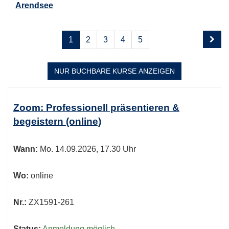
Arendsee
Seite
Seiten
1
2
3
4
5
1
blättern
von
5
NUR BUCHBARE
KURSE ANZEIGEN
Kursübersicht.
Tabellenüberschriften
Zoom: Professionell präsentieren &
können
begeistern (online)
sortiert
werden.
Wann:
Mo.
14.09.2026, 17.30 Uhr
Wo:
online
Nr.:
ZX1591-261
Status:
Anmeldung möglich