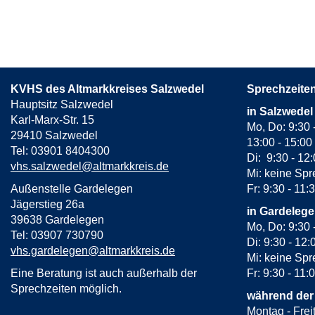
KVHS des Altmarkkreises Salzwedel
Sprechzeite
Hauptsitz Salzwedel
in Salzwedel
Karl-Marx-Str. 15
Mo, Do: 9:30 
29410 Salzwedel
13:00 - 15:00
Tel: 03901 8404300
Di: 9:30 - 12
vhs.salzwedel@altmarkkreis.de
Mi: keine Spr
Außenstelle Gardelegen
Fr: 9:30 - 11:
Jägerstieg 26a
in Gardeleg
39638 Gardelegen
Mo, Do: 9:30 
Tel: 03907 730790
Di: 9:30 - 12:
vhs.gardelegen@altmarkkreis.de
Mi: keine Spr
Eine Beratung ist auch außerhalb der
Fr: 9:30 - 11:
Sprechzeiten möglich.
während der
Montag - Frei