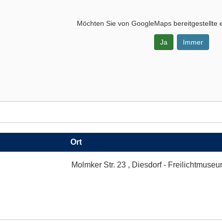
Möchten Sie von
GoogleMaps
bereitgestellte 
Ja
Immer
-
Ort
Molmker Str. 23 , Diesdorf - Freilichtmuse