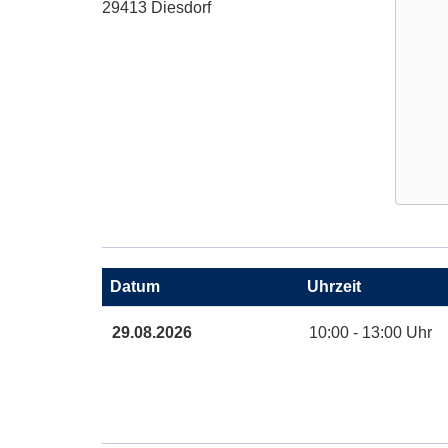
29413 Diesdorf
Google
Maps
Karte
Datum
Uhrzeit
von
in
Termine
29.08.2026
10:00 - 13:00 Uhr
neuem
zum
Fenster
diesen
öffnen
Kurs