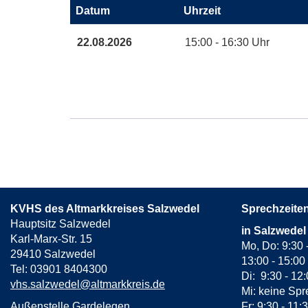
Datum
Uhrzeit
von
in
Termine
22.08.2026
15:00 - 16:30 Uhr
neuem
zum
Fenster
diesen
öffnen
Kurs
KVHS des Altmarkkreises Salzwedel
Sprechzeite
Hauptsitz Salzwedel
in Salzwedel
Karl-Marx-Str. 15
Mo, Do: 9:30 
29410 Salzwedel
13:00 - 15:00
Tel: 03901 8404300
Di: 9:30 - 12
vhs.salzwedel@altmarkkreis.de
Mi: keine Spr
Außenstelle Gardelegen
Fr: 9:30 - 11: