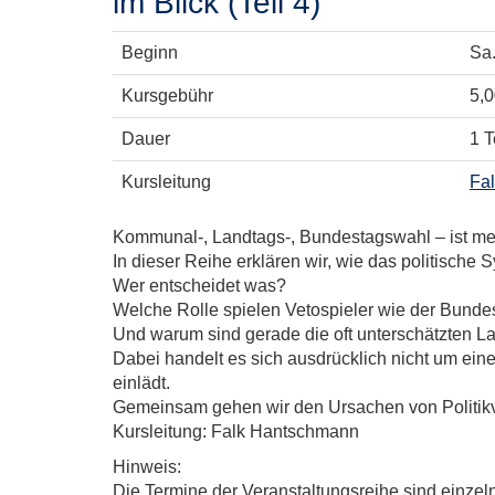
im Blick (Teil 4)
Beginn
Sa
Kursgebühr
5,0
Dauer
1 T
Kursleitung
Fa
Kommunal-, Landtags-, Bundestagswahl – ist mei
In dieser Reihe erklären wir, wie das politische 
Wer entscheidet was?
Welche Rolle spielen Vetospieler wie der Bunde
Und warum sind gerade die oft unterschätzten L
Dabei handelt es sich ausdrücklich nicht um eine
einlädt.
Gemeinsam gehen wir den Ursachen von Politikve
Kursleitung: Falk Hantschmann
Hinweis:
Die Termine der Veranstaltungsreihe sind einzel