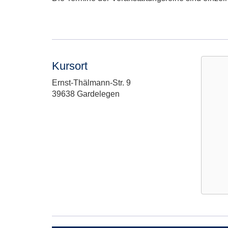
Kursort
Adresse:
Ernst-Thälmann-Str. 9
39638 Gardelegen
Google
Maps
Karte