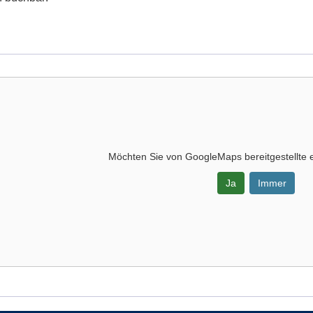
Möchten Sie von
GoogleMaps
bereitgestellte 
Ja
Immer
-