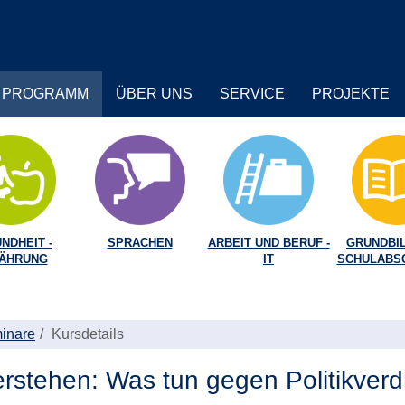
PROGRAMM
ÜBER UNS
SERVICE
PROJEKTE
NDHEIT -
SPRACHEN
ARBEIT UND BERUF -
GRUNDBIL
ÄHRUNG
IT
SCHULABS
inare
Kursdetails
stehen: Was tun gegen Politikverd